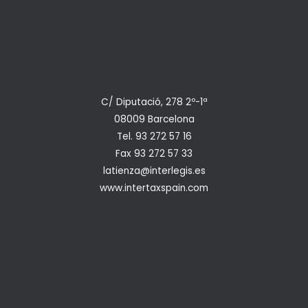
C/ Diputació, 278 2º-1ª
08009 Barcelona
Tel. 93 272 57 16
Fax 93 272 57 33
latienza@interlegis.es
www.intertaxspain.com